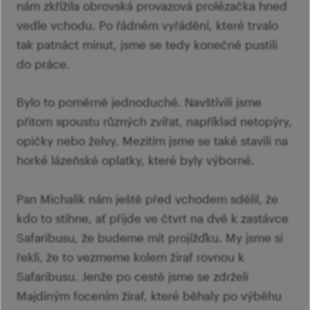
nám zkřížila obrovská provazová prolézačka hned
vedle vchodu. Po řádném vyřádění, které trvalo
tak patnáct minut, jsme se tedy konečně pustili
do práce.
Bylo to poměrně jednoduché. Navštívili jsme
přitom spoustu různých zvířat, například netopýry,
opičky nebo želvy. Mezitím jsme se také stavili na
horké lázeňské oplatky, které byly výborné.
Pan Michalik nám ještě před vchodem sdělil, že
kdo to stihne, ať přijde ve čtvrt na dvě k zastávce
Safaribusu, že budeme mít projížďku. My jsme si
řekli, že to vezmeme kolem žiraf rovnou k
Safaribusu. Jenže po cestě jsme se zdrželi
Majdiným focením žiraf, které běhaly po výběhu