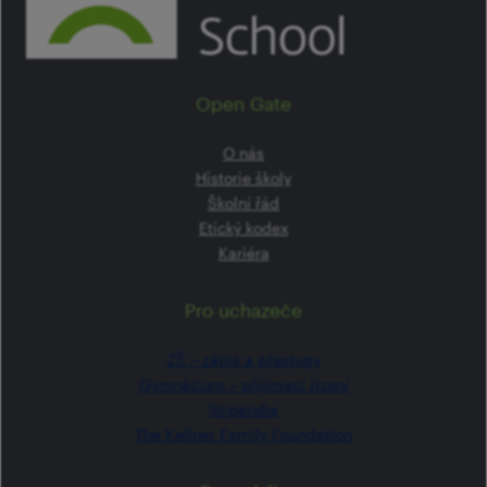
Open Gate
O nás
Historie školy
Školní řád
Etický kodex
Kariéra
Pro uchazeče
ZŠ –⁠⁠⁠⁠⁠ zápis a přestupy
Gymnázium –⁠⁠⁠⁠⁠ přijímací řízení
Stipendia
The Kellner Family Foundation