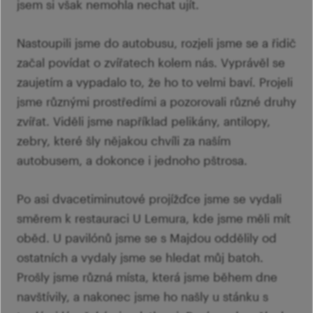
jsem si však nemohla nechat ujít.
Nastoupili jsme do autobusu, rozjeli jsme se a řidič
začal povídat o zvířatech kolem nás. Vyprávěl se
zaujetím a vypadalo to, že ho to velmi baví. Projeli
jsme různými prostředími a pozorovali různé druhy
zvířat. Viděli jsme například pelikány, antilopy,
zebry, které šly nějakou chvíli za naším
autobusem, a dokonce i jednoho pštrosa.
Po asi dvacetiminutové projížďce jsme se vydali
směrem k restauraci U Lemura, kde jsme měli mít
oběd. U pavilónů jsme se s Majdou oddělily od
ostatních a vydaly jsme se hledat můj batoh.
Prošly jsme různá místa, která jsme během dne
navštívily, a nakonec jsme ho našly u stánku s