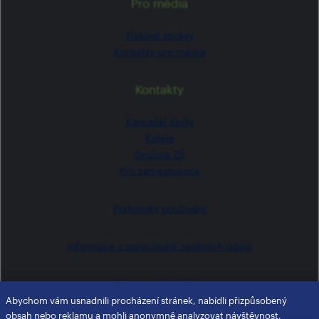
Pro média
Tiskové zprávy
Kontakty pro média
Kontakty
Kancelář školy
Koleje
Družina ZŠ
Pro zaměstnance
Podmínky používání
Informace o zpracování osobních údajů
Nastavení cookies
Abychom vám usnadnili procházení stránek, nabídli přizpůsobený
obsah nebo reklamu a mohli anonymně analyzovat návštěvnost,