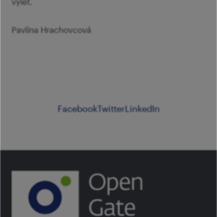
výlet.
Pavlína Hrachovcová
Facebook
Twitter
LinkedIn