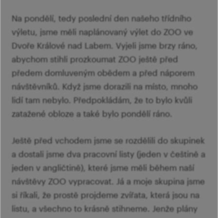
šk
Mi
Ví
Na pondělí, tedy poslední den našeho třídního
p
Ab
výletu, jsme měli naplánovaný výlet do ZOO ve
sl
Dvoře Králové nad Labem. Vyjeli jsme brzy ráno,
Ví
abychom stihli prozkoumat ZOO ještě před
předem domluveným obědem a před náporem
návštěvníků. Když jsme dorazili na místo, mnoho
lidí tam nebylo. Předpokládám, že to bylo kvůli
zatažené obloze a také bylo pondělí ráno.
Ještě před vchodem jsme se rozdělili do skupinek
a dostali jsme dva pracovní listy (jeden v češtině a
jeden v angličtině), které jsme měli během naší
návštěvy ZOO vypracovat. Já a moje skupina jsme
si říkali, že prostě projdeme zvířata, která jsou na
listu, a všechno to krásně stihneme. Jenže plány