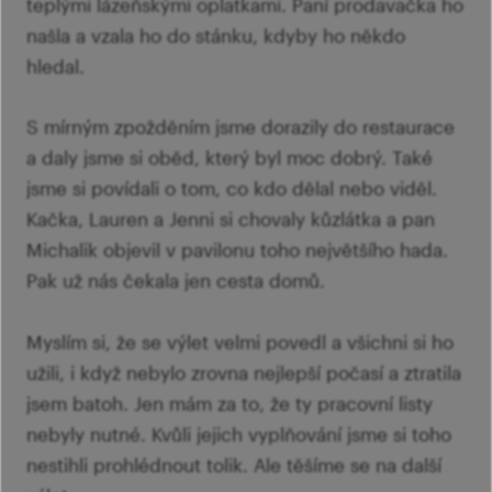
teplými lázeňskými oplatkami. Paní prodavačka ho
našla a vzala ho do stánku, kdyby ho někdo
hledal.
S mírným zpožděním jsme dorazily do restaurace
a daly jsme si oběd, který byl moc dobrý. Také
jsme si povídali o tom, co kdo dělal nebo viděl.
Kačka, Lauren a Jenni si chovaly kůzlátka a pan
Michalik objevil v pavilonu toho největšího hada.
Pak už nás čekala jen cesta domů.
Myslím si, že se výlet velmi povedl a všichni si ho
užili, i když nebylo zrovna nejlepší počasí a ztratila
jsem batoh. Jen mám za to, že ty pracovní listy
nebyly nutné. Kvůli jejich vyplňování jsme si toho
nestihli prohlédnout tolik. Ale těšíme se na další