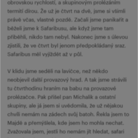
obrovskou rychlostí, a skupinovým prolézáním
termití dírou. Že už je čtvrt na dvě, jsme si všimli
právě včas, vlastně pozdě. Začali jsme panikařit a
běželi jsme k Safaribusu, ale když jsme tam
přiběhli, nikdo tam nebyl. Nakonec jsme s úlevou
zjistili, že ve čtvrt byl jenom předpokládaný sraz.
Safaribus měl vyjíždět až v půl.
V klidu jsme seděli na lavičce, než někdo
neobjevil další provazový hrad. A tak jsme strávili
tu čtvrthodinu hraním na babu na provazové
prolézačce. Pak přišel pan Michalik a ostatní
skupiny, ale já jsem si uvědomila, že už nějakou
chvíli nemám na zádech svůj batoh. Řekla jsem to
Majdě a přemýšlela, kde jsem ho mohla nechat.
Zvažovala jsem, jestli ho nemám jít hledat, safari