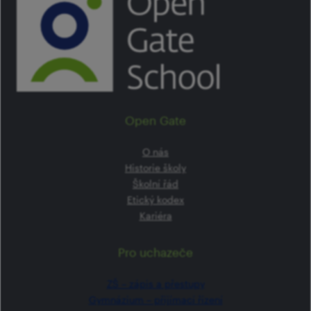
Open Gate
O nás
Historie školy
Školní řád
Etický kodex
Kariéra
Pro uchazeče
ZŠ –⁠⁠⁠⁠⁠ zápis a přestupy
Gymnázium –⁠⁠⁠⁠⁠ přijímací řízení