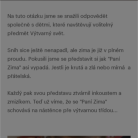
šk
Mi
Ví
p
Na tuto otázku jsme se snažili odpovědět
Ab
sl
společně s dětmi, které navštěvují volitelný
Ví
předmět Výtvarný svět.
Sníh sice ještě nenapadl, ale zima je již v plném
proudu. Pokusili jsme se představit si jak "Paní
Zima" asi vypadá. Jestli je krutá a zlá nebo mírná a
přátelská.
Každý pak svou představu ztvárnil inkoustem a
zmizíkem. Teď už víme, že se "Paní Zima"
schovává na nástěnce pře výtvarnou třídou...