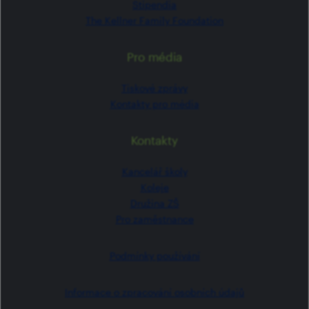
Stipendia
The Kellner Family Foundation
Pro média
Tiskové zprávy
Kontakty pro média
Kontakty
Kancelář školy
Koleje
Družina ZŠ
Pro zaměstnance
Podmínky používání
Informace o zpracování osobních údajů