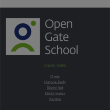
Open Gate
O nás
Historie školy
Školní řád
Etický kodex
Kariéra