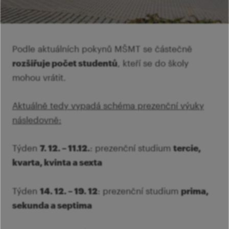
Ví
Mi
Ví
šk
p
Ab
sl
Podle aktuálních pokynů MŠMT se částečně
Ví
rozšiřuje počet studentů
, kteří se do školy
mohou vrátit.
Aktuálně tedy vypadá schéma prezenční výuky
následovně:
Týden
7. 12. – 11.12.
: prezenční studium
tercie,
kvarta, kvinta a sexta
Týden
14. 12. – 19. 12
: prezenční studium
prima,
sekunda a septima