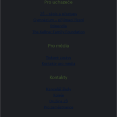
Pro uchazeče
ZŠ –⁠⁠⁠⁠⁠ zápis a přestupy
Gymnázium –⁠⁠⁠⁠⁠ přijímací řízení
Stipendia
The Kellner Family Foundation
Pro média
Tiskové zprávy
Kontakty pro média
Kontakty
Kancelář školy
Koleje
Družina ZŠ
Pro zaměstnance