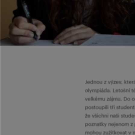
Jednou z výzev, kter
olympiáda. Letošní té
velkému zájmu. Do ok
postoupili tři studen
že všichni naši studen
poznatky nejenom z p
mohou zužitkovat v m