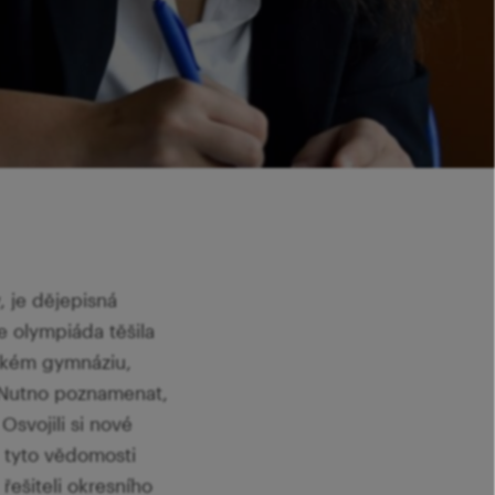
, je dějepisná
se olympiáda těšila
nském gymnáziu,
á. Nutno poznamenat,
 Osvojili si nové
c tyto vědomosti
řešiteli okresního