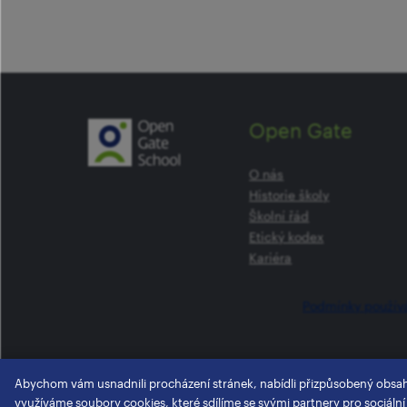
Open Gate
O nás
Historie školy
Školní řád
Etický kodex
Kariéra
Podmínky použív
Abychom vám usnadnili procházení stránek, nabídli přizpůsobený obsa
využíváme soubory cookies, které sdílíme se svými partnery pro sociální