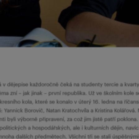
á v dějepise každoročně čeká na studenty tercie a kvarty
ma zní – jak jinak – první republika. Už ve školním kole 
resního kola, které se konalo v úterý 16. ledna na říča
ti: Yannick Borovič, Natan Kratochvíla a Kristina Kolářov
ti byli výborně připravení, za což jim jistě patří poklona.
olitických a hospodářských, ale i kulturních dějin, naví
noha dalších předmětech. Všichni tři se stali úspěšnými 