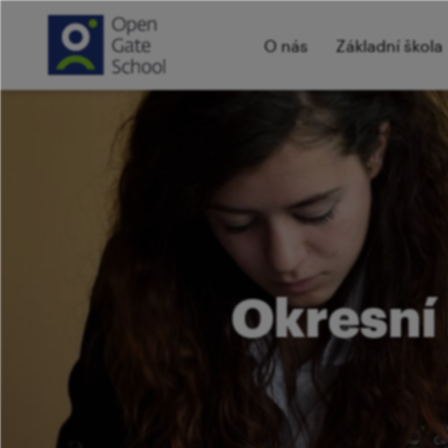
O nás
Základní škola
​Okresní