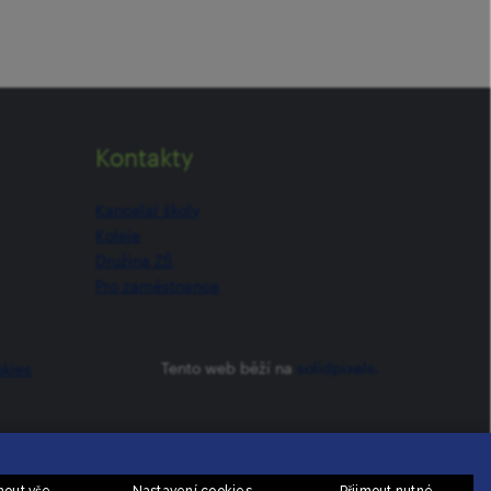
Kontakty
Kancelář školy
Koleje
Družina ZŠ
Pro zaměstnance
Tento web běží na
solidpixels.
okies