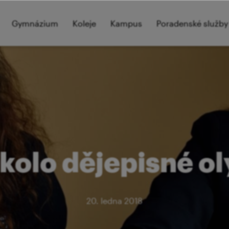
Gymnázium
Koleje
Kampus
Poradenské služby
 kolo dějepisné 
20. ledna 2018