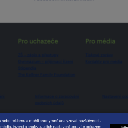
Pro uchazeče
Pro média
ZŠ –⁠⁠⁠⁠⁠ zápis a přestupy
Tiskové zprávy
Gymnázium –⁠⁠⁠⁠⁠ přijímací řízení
Kontakty pro média
Stipendia
The Kellner Family Foundation
ání
Informace o zpracování
Nastavení co
osobních údajů
h nebo reklamu a mohli anonymně analyzovat návštěvnost,
 média, inzerci a analýzu. Jejich nastavení upravíte odkazem