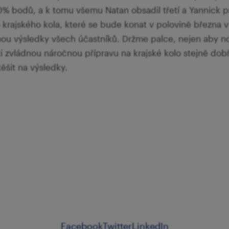
 60% bodů, a k tomu všemu Natan obsadil třetí a Yannick p
krajského kola, které se bude konat v polovině března v
nou výsledky všech účastníků. Držme palce, nejen aby 
ti zvládnou náročnou přípravu na krajské kolo stejně dobř
ěšit na výsledky.
Facebook
Twitter
LinkedIn